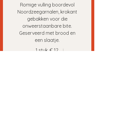
Romige vulling boordevol
Noordzeegarnalen, krokant
gebakken voor die
onweerstaanbare bite.
Geserveerd met brood en
een slaatje.
1 stuk
€ 12
2 stuks
€ 20
3 stuks
€ 28
Duo van garnaal- en
kaaskroket
Twee klassiekers in
harmonie: de zachte kracht
van kaas naast de ziltige
rijkdom van garnaal.
Geserveerd met brood en