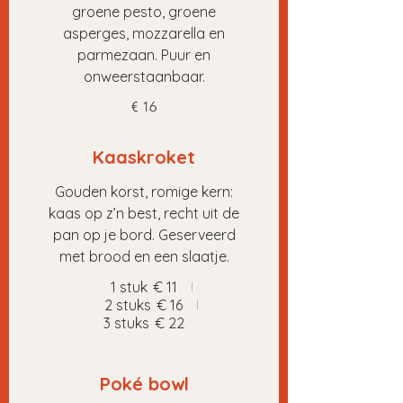
groene pesto, groene
asperges, mozzarella en
parmezaan. Puur en
onweerstaanbaar.
€ 16
Kaaskroket
Gouden korst, romige kern:
kaas op z’n best, recht uit de
pan op je bord. Geserveerd
met brood en een slaatje.
1 stuk
€ 11
2 stuks
€ 16
3 stuks
€ 22
Poké bowl