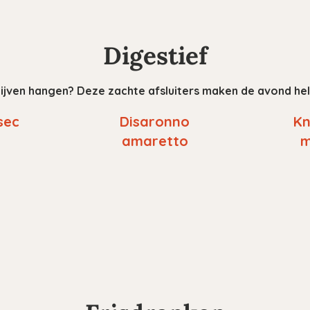
Digestief
ijven hangen? Deze zachte afsluiters maken de avond he
sec
Disaronno
Kn
amaretto
m