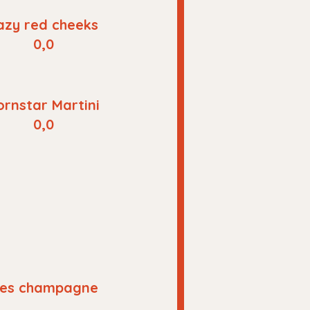
azy red cheeks
0,0
ornstar Martini
0,0
les champagne