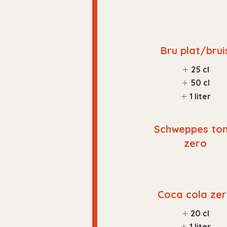
Bru plat/brui
25 cl
50 cl
1 liter
Schweppes ton
zero
Coca cola ze
20 cl
1 liter