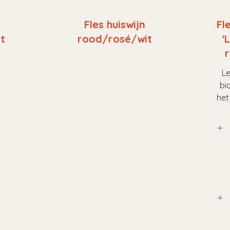
Fles huiswijn
Fl
t
rood/rosé/wit
'
Le
bi
het