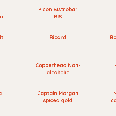
Picon Bistrobar
ro
BIS
it
Ricard
Bo
Copperhead Non-
alcoholic
a
Captain Morgan
spiced gold
c