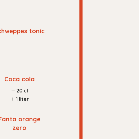
chweppes tonic
Coca cola
20 cl
1 liter
Fanta orange
zero