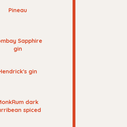
Pineau
mbay Sapphire
gin
Hendrick's gin
MonkRum dark
arribean spiced